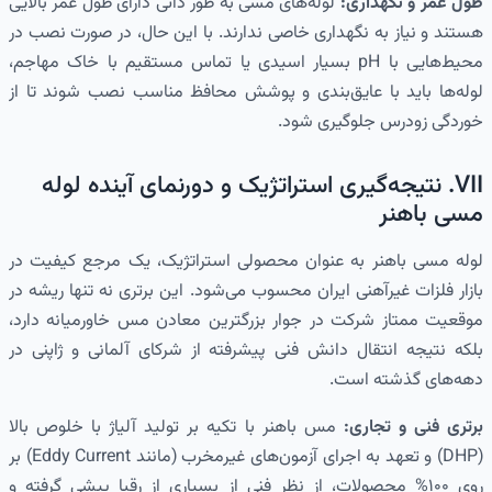
طول عمر و نگهداری:
لوله‌های مسی به طور ذاتی دارای طول عمر بالایی
هستند و نیاز به نگهداری خاصی ندارند. با این حال، در صورت نصب در
محیط‌هایی با pH بسیار اسیدی یا تماس مستقیم با خاک مهاجم،
لوله‌ها باید با عایق‌بندی و پوشش محافظ مناسب نصب شوند تا از
خوردگی زودرس جلوگیری شود.
VII. نتیجه‌گیری استراتژیک و دورنمای آینده لوله
مسی باهنر
لوله مسی باهنر به عنوان محصولی استراتژیک، یک مرجع کیفیت در
بازار فلزات غیرآهنی ایران محسوب می‌شود. این برتری نه تنها ریشه در
موقعیت ممتاز شرکت در جوار بزرگترین معادن مس خاورمیانه دارد،
بلکه نتیجه انتقال دانش فنی پیشرفته از شرکای آلمانی و ژاپنی در
دهه‌های گذشته است.
برتری فنی و تجاری:
مس باهنر با تکیه بر تولید آلیاژ با خلوص بالا
(DHP) و تعهد به اجرای آزمون‌های غیرمخرب (مانند Eddy Current) بر
روی ۱۰۰% محصولات، از نظر فنی از بسیاری از رقبا پیشی گرفته و