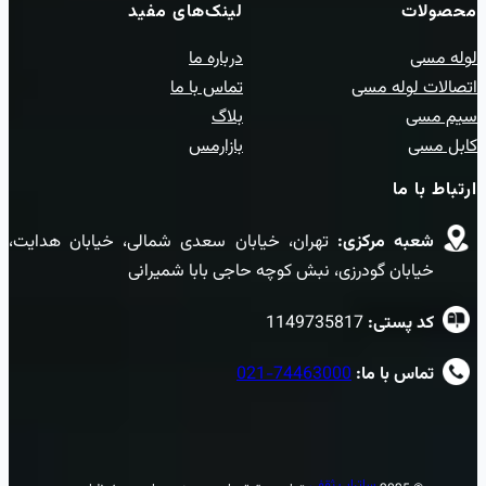
محصولات
لینک‌های مفید
لوله مسی
درباره ما
اتصالات لوله مسی
تماس با ما
سیم مسی
بلاگ
کابل مسی
بازارمس
ارتباط با ما
شعبه مرکزی:‌
تهران، خیابان سعدی شمالی، خیابان هدایت،
خیابان گودرزی، نبش کوچه حاجی بابا شمیرانی
کد پستی:
1149735817
تماس با ما:
74463000-021
ساتراپ ثقفی