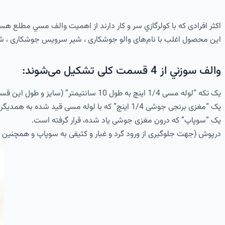
اکثر افرادی كه با كولرگازي سر و کار دارند از اهميت والف مسي مطلع هس
این محصول اغلب با نام‌های والو جوشکاری ، شیر سرویس جوشکاری ، شیر
والف سوزني از 4 قسمت کلی تشکیل می‌شوند:
یک تکه “لوله مسی 1/4 اینچ به طول 10 سانتیمتر” (سایز و طول این قسمت ‌ممکن است متفاوت باشد)
یک “مغزی برنجی جوشی 1/4 اینچ” که با لوله مسی قید شده به همدیگر جوش شده‌اند.
یک “سوپاپ” که درون مغزی جوشی یاد شده، قرار گرفته است.
درپوش (جهت جلوگیری از ورود گرد و غبار و کثیفی به سوپاپ و همچنین 